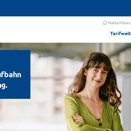
MaklerNews
Tarifwelt
ufbahn
ng.