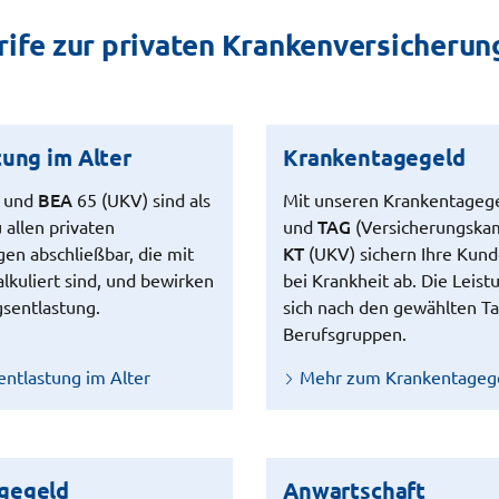
ife zur privaten Krankenversicherun
tung im Alter
Krankentagegeld
BEA
) und
65 (UKV) sind als
Mit unseren Krankentagege
TAG
allen privaten
und
(Versicherungska
KT
en abschließbar, die mit
(UKV) sichern Ihre Kund
alkuliert sind, und bewirken
bei Krankheit ab. Die Leis
gsentlastung.
sich nach den gewählten Ta
Berufsgruppen.
entlastung im Alter
Mehr zum Krankentageg
gegeld
Anwartschaft