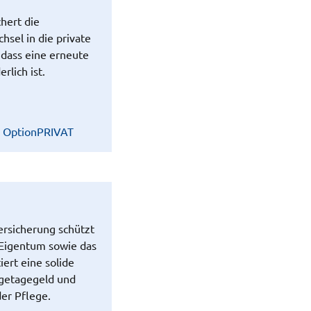
chert die
hsel in die private
dass eine erneute
rlich ist.
n OptionPRIVAT
ersicherung schützt
Eigentum sowie das
ert eine solide
egetagegeld und
der Pflege.