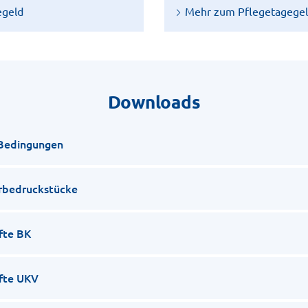
egeld
Mehr zum Pflegetagege
Downloads
Bedingungen
erbedruckstücke
fte BK
fte UKV