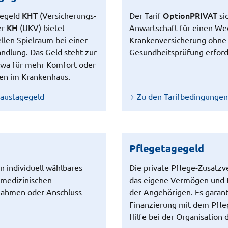
KHT
OptionPRIVAT
gegeld
(Ver­sicher­ungs­
Der Tarif
si
KH
er
(UKV) bietet
Anwartschaft für einen Wec
ellen Spielraum bei einer
Krankenversicherung ohne 
andlung. Das Geld steht zur
Gesundheitsprüfung erforde
twa für mehr Komfort oder
gen im Krankenhaus.
austagegeld
Zu den Tarifbedingunge
Pflegetagegeld
in individuell wählbares
Die private Pflege-Zusatzv
 medizinischen
das eigene Vermögen und 
nahmen oder Anschluss­
der Angehörigen. Es garanti
Finanzierung mit dem Pfl
Hilfe bei der Organisation 