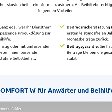
eitskosten beihilfekonform abzusichern. Als Beihilfeberechtigt
folgenden Vorteilen:
Beitragsrückerstattung 
Ganz egal, wer Ihr Dienstherr
e passende Produktlösung zur
ersten leistungsfreien Ja
ihilfe.
Monatsbeiträge zurück.
Beitragsgarantie:
nstig oder mit umfassenden
Sie hab
bieten Ihnen passende
Beiträge bleiben die ges
d ohne Selbstbehalt.
stabil.
COMFORT W für Anwärter und Beihi