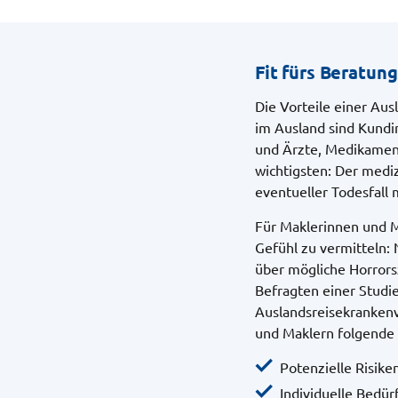
Fit fürs Beratun
Die Vorteile einer Aus
im Ausland sind Kundi
und Ärzte, Medikamen
wichtigsten: Der mediz
eventueller Todesfall
Für Maklerinnen und M
Gefühl zu vermitteln: 
über mögliche Horrors
Befragten einer Studi
Auslandsreisekrankenv
und Maklern folgende
Potenzielle Risike
Individuelle Bedür