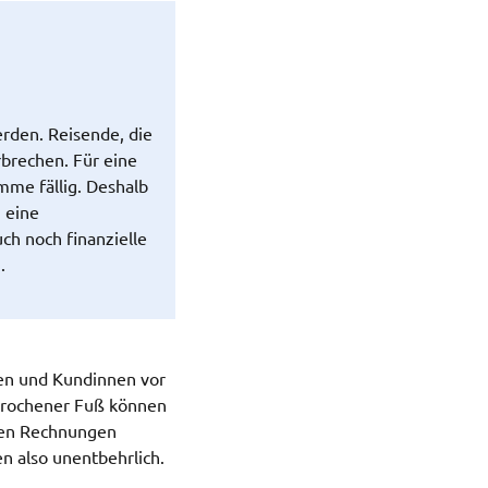
rden. Reisende, die
rbrechen. Für eine
mme fällig. Deshalb
 eine
ch noch finanzielle
.
den und Kundinnen vor
ebrochener Fuß können
hen Rechnungen
n also unentbehrlich.