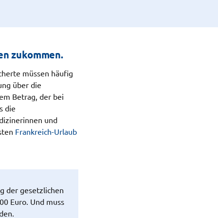
den zukommen.
icherte müssen häufig
ung über die
dem Betrag, der bei
s die
dizinerinnen und
sten
Frankreich-Urlaub
g der gesetzlichen
000 Euro. Und muss
den.