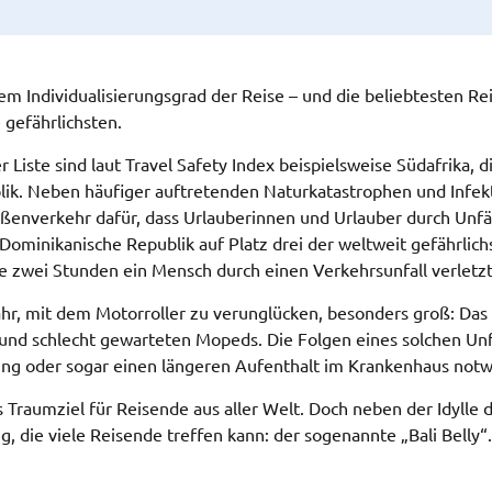
dem Individualisierungsgrad der Reise – und die beliebtesten R
e gefährlichsten.
r Liste sind laut Travel Safety Index beispielsweise Südafrika, d
ik. Neben häufiger auftretenden Naturkatastrophen und Infek
raßenverkehr dafür, dass Urlauberinnen und Urlauber durch Unfä
ominikanische Republik auf Platz drei der weltweit gefährlich
lle zwei Stunden ein Mensch durch einen Verkehrsunfall verletzt 
fahr, mit dem Motorroller zu verunglücken, besonders groß: Das l
d schlecht gewarteten Mopeds. Die Folgen eines solchen Unf
ng oder sogar einen längeren Aufenthalt im Krankenhaus notw
s Traumziel für Reisende aus aller Welt. Doch neben der Idylle d
g, die viele Reisende treffen kann: der sogenannte „Bali Belly“.