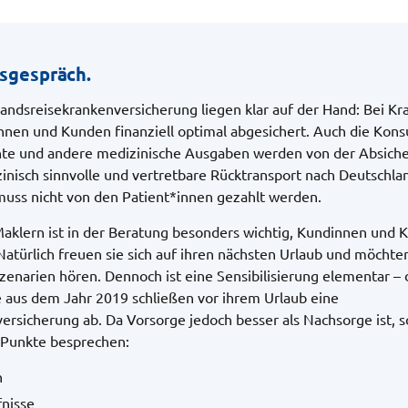
gsgespräch.
landsreisekrankenversicherung liegen klar auf der Hand: Bei Kr
nnen und Kunden finanziell optimal abgesichert. Auch die Kons
te und andere medizinische Ausgaben werden von der Absich
inisch sinnvolle und vertretbare Rücktransport nach Deutschla
 muss nicht von den Patient*innen gezahlt werden.
aklern ist in der Beratung besonders wichtig, Kundinnen und 
Natürlich freuen sie sich auf ihren nächsten Urlaub und möchte
zenarien hören. Dennoch ist eine Sensibilisierung elementar –
e aus dem Jahr 2019 schließen vor ihrem Urlaub eine
ersicherung ab. Da Vorsorge jedoch besser als Nachsorge ist, s
 Punkte besprechen:
n
fnisse