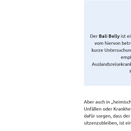
Bali Belly
Der
ist e
vom hiervon betro
kurze Untersuchung
empf
Auslandsreisekrank
Aber auch in „heimisc
Unfällen oder Krankhe
dafür sorgen, dass d
sitzenzubleiben, ist 