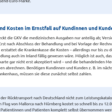
usend-Euro-Marke.
und Kosten im Ernstfall auf Kundinnen und Kun
eckt die GKV die medizinischen Ausgaben nur anteilig ab; Vers
 Erst nach Abschluss der Behandlung und bei Vorlage der Rechn
erstattet die Krankenkasse die Kosten – allerdings nur bis zu 
ung auch im Inland fällig gewesen wäre. Möglich ist auch, das
arte gar nicht erst akzeptiert wird – und die behandelnden Me
n abrechnen. Benötigen Kundinnen und Kunden z. B. im näch
ankenhaus, müssen sie diese zunächst selbst zahlen.
er Rücktransport nach Deutschland nicht zum Leistungskatalo
n Flug von Mallorca nach Nürnberg kostet so schnell bis zu 12.
 Patientinnen und Patienten komplett selbst übernommen wer