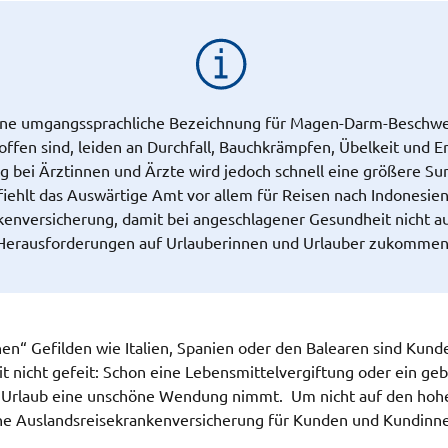
ine umgangssprachliche Bezeichnung für Magen-Darm-Beschwe
ffen sind, leiden an Durchfall, Bauchkrämpfen, Übelkeit und E
 bei Ärztinnen und Ärzte wird jedoch schnell eine größere Su
iehlt das Auswärtige Amt vor allem für Reisen nach Indonesien
enversicherung, damit bei angeschlagener Gesundheit nicht au
Herausforderungen auf Urlauberinnen und Urlauber zukommen
hen“ Gefilden wie Italien, Spanien oder den Balearen sind Kun
it nicht gefeit: Schon eine Lebensmittelvergiftung oder ein g
er Urlaub eine unschöne Wendung nimmt. Um nicht auf den ho
eine Auslandsreisekrankenversicherung für Kunden und Kundinne